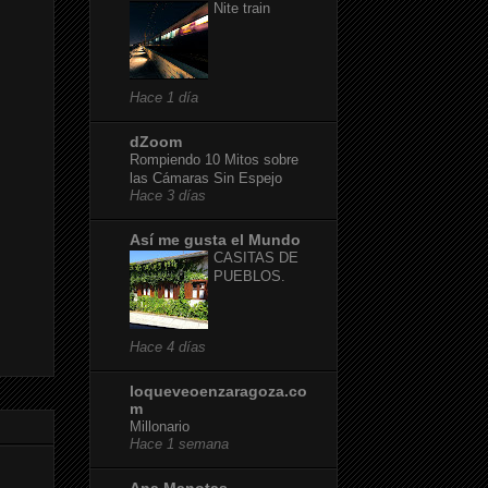
Nite train
Hace 1 día
dZoom
Rompiendo 10 Mitos sobre
las Cámaras Sin Espejo
Hace 3 días
Así me gusta el Mundo
CASITAS DE
PUEBLOS.
Hace 4 días
loqueveoenzaragoza.co
m
Millonario
Hace 1 semana
Ana Manotas-