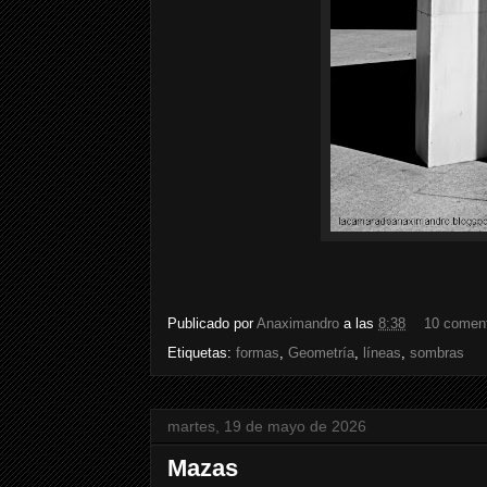
Publicado por
Anaximandro
a las
8:38
10 comen
Etiquetas:
formas
,
Geometría
,
líneas
,
sombras
martes, 19 de mayo de 2026
Mazas