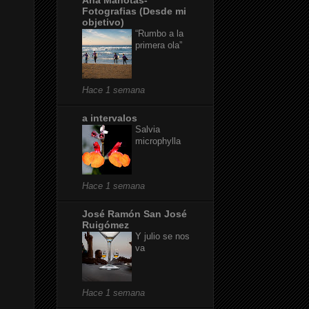
Fotografias (Desde mi
objetivo)
“Rumbo a la
primera ola”
Hace 1 semana
a intervalos
Salvia
microphylla
Hace 1 semana
José Ramón San José
Ruigómez
Y julio se nos
va
Hace 1 semana