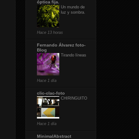
óptica fija.
Un mundo de
luz y sombra.
Hace 13 horas
Fernando Álvarez foto-
Blog
Tirando líneas
Hace 1 día
clic-clac-foto
CHIRINGUITO
Hace 1 día
MinimalAbstract