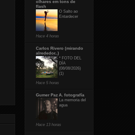
olhares em tons de
flash
O Salto ao
Entardecer
Hace 4 horas
Carlos Rivero (mirando
alrededor..)
* FOTO DEL
DÍA
(08/08/2026)
(1)
Hace 5 horas
Gumer Paz A. fotografía
La memoria del
agua
Hace 13 horas